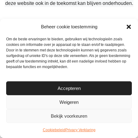
deze website ook in de toekomst kan blijven onderhouden.
Beheer cookie toestemming
❤️
Om de beste ervaringen te bieden, gebruiken wij technologieën zoals
cookies om informatie over je apparaat op te slaan en/of te raadplegen.
Door in te stemmen met deze technologieën kunnen wij gegevens zoals
surfgedrag of unieke ID's op deze site verwerken. Als je geen toestemming
geeft of uw toestemming intrekt, kan dit een nadelige invloed hebben op
bepaalde functies en mogelijkheden.
Heb je vragen, suggesties of tips? Stuur me een berichtje
info@mamameteenblog.nl
Accepteren
Weigeren
Bekijk voorkeuren
Cookiebeleid
Privacy Verklaring