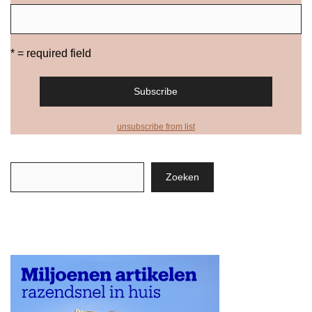
* = required field
unsubscribe from list
Zoeken
Zoeken