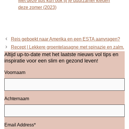
Met deze tips kun ook jij je duurzamer kleden
deze zomer (2023)
Reis geboekt naar Amerika en een ESTA aanvragen?
Recept | Lekkere groentelasagne met spinazie en zalm.
Altijd up-to-date met het laatste nieuws vol tips en
inspiratie voor een slim en gezond leven!
Voornaam
Achternaam
Email Address
*