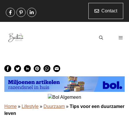
Ga
naar
Contact
de
inhoud
Men
Home
»
Lifestyle
»
Duurzaam
»
Tips voor een duurzamer
leven