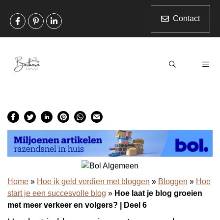
Ga
naar
Contact
de
inhoud
Men
Home
»
Hoe ik geld verdien met bloggen
»
Bloggen
»
Hoe
start je een succesvolle blog
»
Hoe laat je blog groeien
met meer verkeer en volgers? | Deel 6