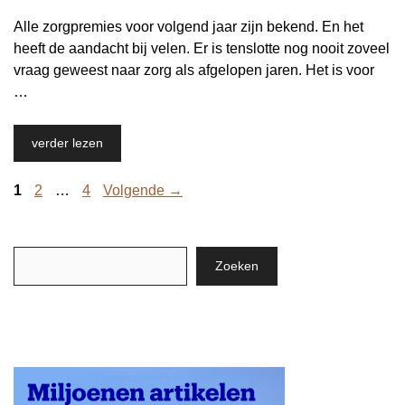
Alle zorgpremies voor volgend jaar zijn bekend. En het
heeft de aandacht bij velen. Er is tenslotte nog nooit zoveel
vraag geweest naar zorg als afgelopen jaren. Het is voor
…
verder lezen
Pagina
Pagina
Pagina
1
2
…
4
Volgende
→
Zoeken
Zoeken