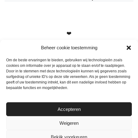
❤️
Beheer cookie toestemming
Om de beste ervaringen te bieden, gebruiken wij technologieën zoals
cookies om informatie over je apparaat op te slaan en/of te raadplegen.
Heb je vragen, suggesties of tips? Stuur me een berichtje
Door in te stemmen met deze technologieën kunnen wij gegevens zoals
info@mamameteenblog.nl
surfgedrag of unieke ID's op deze site verwerken. Als je geen toestemming
geeft of uw toestemming intrekt, kan dit een nadelige invloed hebben op
bepaalde functies en mogelijkheden.
Accepteren
Weigeren
Bekijk voorkeuren