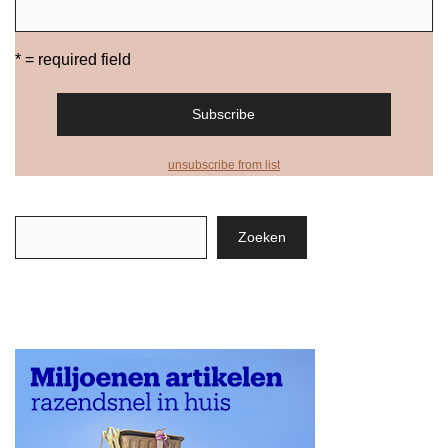
* = required field
unsubscribe from list
Zoeken
Zoeken