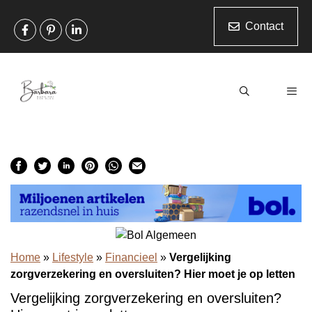
Ga
naar
Contact
de
inhoud
Men
Home
»
Lifestyle
»
Financieel
»
Vergelijking
zorgverzekering en oversluiten? Hier moet je op letten
Vergelijking zorgverzekering en oversluiten?