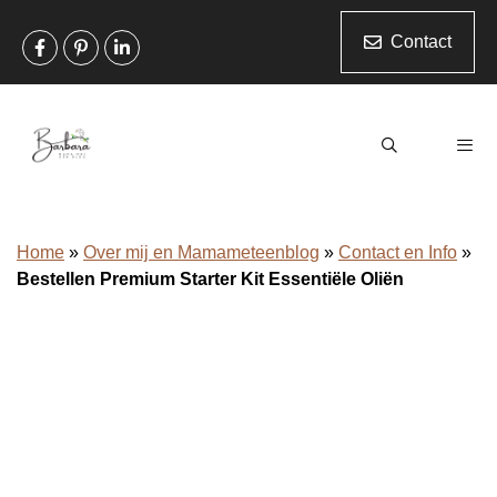
Ga
naar
Contact
de
inhoud
Home
»
Over mij en Mamameteenblog
»
Contact en Info
»
Men
Bestellen Premium Starter Kit Essentiële Oliën