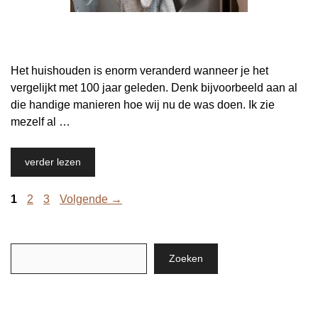
Het huishouden is enorm veranderd wanneer je het
vergelijkt met 100 jaar geleden. Denk bijvoorbeeld aan al
die handige manieren hoe wij nu de was doen. Ik zie
mezelf al …
verder lezen
Pagina
Pagina
Pagina
1
2
3
Volgende
→
Zoeken
Zoeken