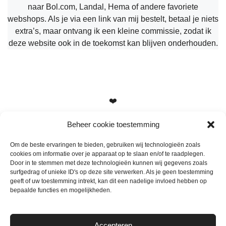
naar Bol.com, Landal, Hema of andere favoriete
webshops. Als je via een link van mij bestelt, betaal je niets
extra’s, maar ontvang ik een kleine commissie, zodat ik
deze website ook in de toekomst kan blijven onderhouden.
❤️
Beheer cookie toestemming
Om de beste ervaringen te bieden, gebruiken wij technologieën zoals
cookies om informatie over je apparaat op te slaan en/of te raadplegen.
Heb je vragen, suggesties of tips? Stuur me een berichtje
Door in te stemmen met deze technologieën kunnen wij gegevens zoals
info@mamameteenblog.nl
surfgedrag of unieke ID's op deze site verwerken. Als je geen toestemming
geeft of uw toestemming intrekt, kan dit een nadelige invloed hebben op
bepaalde functies en mogelijkheden.
Accepteren