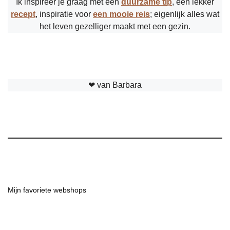
Ik inspireer je graag met een
duurzame tip
, een lekker
recept
, inspiratie voor
een mooie reis
; eigenlijk alles wat
het leven gezelliger maakt met een gezin.
❤︎ van Barbara
Mijn favoriete webshops