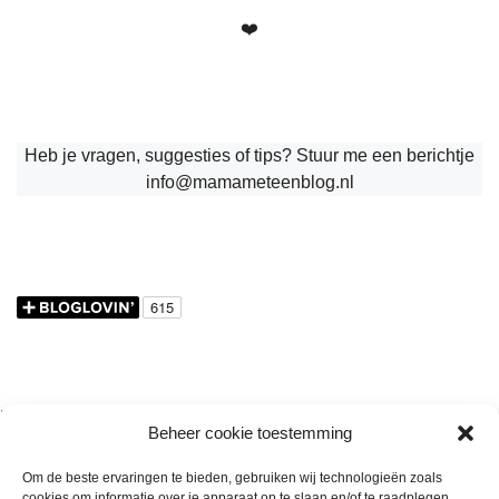
❤️
Heb je vragen, suggesties of tips? Stuur me een berichtje
info@mamameteenblog.nl
Nieuwsbrief
Wekelijkse nieuwsbrief
Elk nieuw artikel
Beheer cookie toestemming
Om de beste ervaringen te bieden, gebruiken wij technologieën zoals
E-mailadres
cookies om informatie over je apparaat op te slaan en/of te raadplegen.