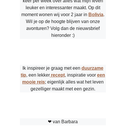
keer per week over alles wat mijn leven
leuker en interessanter maakt. Op dit
moment wonen wij voor 2 jaar in
Bolivia
.
Wil je op de hoogte blijven van onze
avonturen? Volg dan de nieuwsbrief
hieronder :)
Ik inspireer je graag met een
duurzame
tip
, een lekker
recept
, inspiratie voor
een
mooie reis
; eigenlijk alles wat het leven
gezelliger maakt met een gezin.
❤︎ van Barbara