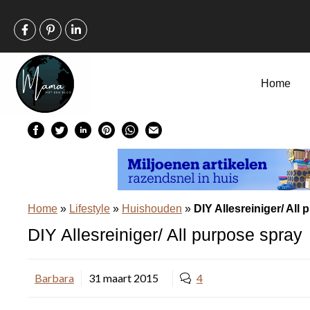
Ga
naar
de
inhoud
Home
Home
»
Lifestyle
»
Huishouden
»
DIY Allesreiniger/ All
DIY Allesreiniger/ All purpose spray
Barbara
31 maart 2015
4