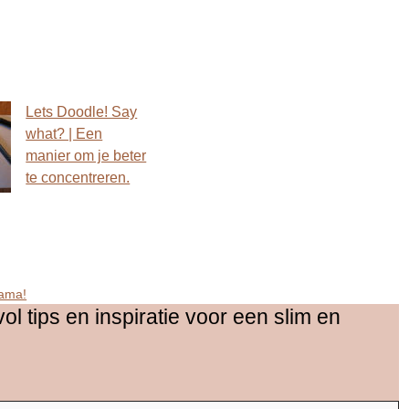
Lets Doodle! Say
what? | Een
manier om je beter
te concentreren.
mama!
vol tips en inspiratie voor een slim en