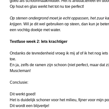
goed als schoonmaakmiddel. Het is antibacterieel en door
Op hout en glas werkt het tot nu toe perfect!
Op stenen ondergrond moet je echt oppassen, het zuur ka
krijgen.
Wil je dit wel gebruiken op steen, dan kun je be
een vochtig doekje met water.
Testfase week 2: Iets krachtiger
Ondanks de tevredenheid vroeg ik mij af of ik het nog iet
toe.
En ja, zelfs de ramen zijn schoon (niet perfect, maar dat z
Muscleman!
Conclusie:
Dit werkt goed!
Het is duidelijk schoner voor het milieu, fijner voor mij
Dit wordt een blijvertje!