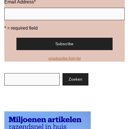
Email Address
*
* = required field
unsubscribe from list
Zoeken
Zoeken