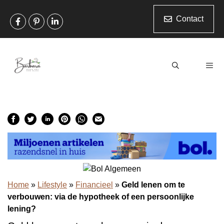
Ga
naar
Contact
de
inhoud
Men
Home
»
Lifestyle
»
Financieel
»
Geld lenen om te
verbouwen: via de hypotheek of een persoonlijke
lening?