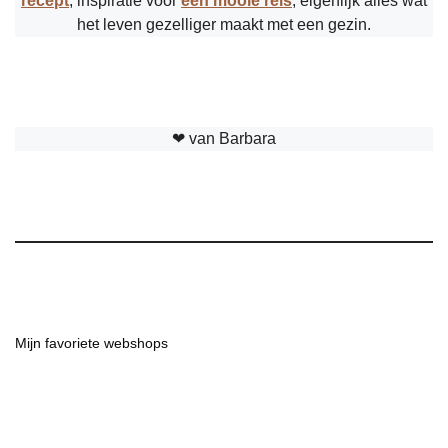
recept
, inspiratie voor
een mooie reis
; eigenlijk alles wat
het leven gezelliger maakt met een gezin.
❤︎ van Barbara
Mijn favoriete webshops