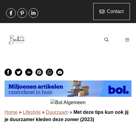
Ga
naar
Contact
de
inhoud
Men
Home
»
Lifestyle
»
Duurzaam
»
Met deze tips kun ook jij
je duurzamer kleden deze zomer (2023)