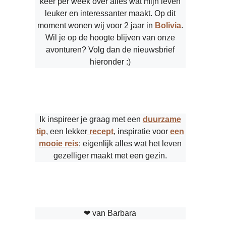
keer per week over alles wat mijn leven
leuker en interessanter maakt. Op dit
moment wonen wij voor 2 jaar in
Bolivia
.
Wil je op de hoogte blijven van onze
avonturen? Volg dan de nieuwsbrief
hieronder :)
Ik inspireer je graag met een
duurzame
tip
, een lekker
recept
, inspiratie voor
een
mooie reis
; eigenlijk alles wat het leven
gezelliger maakt met een gezin.
❤︎ van Barbara