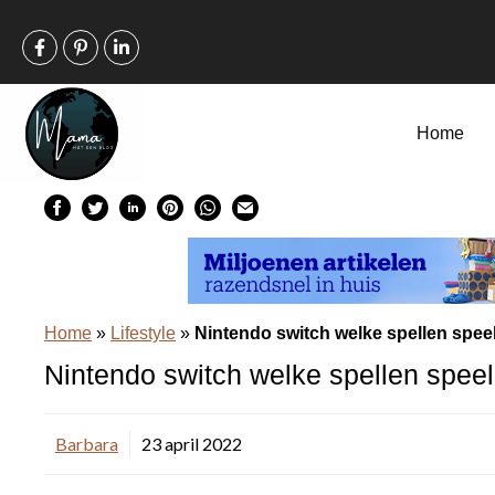
Ga
naar
de
inhoud
Home
Home
»
Lifestyle
»
Nintendo switch welke spellen speel j
Nintendo switch welke spellen speel j
Barbara
23 april 2022