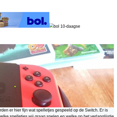
n er hier fijn wat spelletjes gespeeld op de Switch. Er is
lke spelletjes wij graag spelen en welke op het verlanglijstje