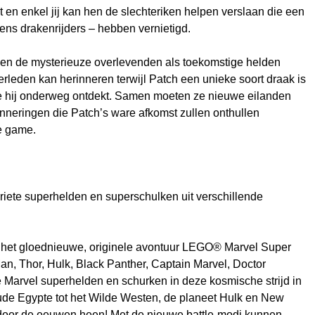
 en enkel jij kan hen de slechteriken helpen verslaan die een
ns drakenrijders – hebben vernietigd.
den de mysterieuze overlevenden als toekomstige helden
verleden kan herinneren terwijl Patch een unieke soort draak is
e hij onderweg ontdekt. Samen moeten ze nieuwe eilanden
nneringen die Patch’s ware afkomst zullen onthullen
e game.
riete superhelden en superschulken uit verschillende
n het gloednieuwe, originele avontuur LEGO® Marvel Super
an, Thor, Hulk, Black Panther, Captain Marvel, Doctor
Marvel superhelden en schurken in deze kosmische strijd in
oude Egypte tot het Wilde Westen, de planeet Hulk en New
 door de eeuwen heen! Met de nieuwe battle-modi kunnen