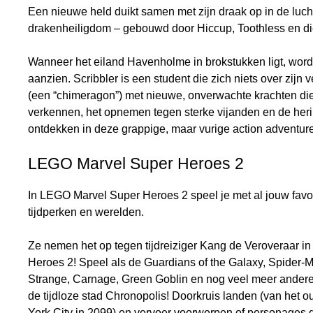
Een nieuwe held duikt samen met zijn draak op in de lucht
drakenheiligdom – gebouwd door Hiccup, Toothless en die
Wanneer het eiland Havenholme in brokstukken ligt, wor
aanzien. Scribbler is een student die zich niets over zijn 
(een “chimeragon”) met nieuwe, onverwachte krachten di
verkennen, het opnemen tegen sterke vijanden en de heri
ontdekken in deze grappige, maar vurige action adventur
LEGO Marvel Super Heroes 2
In LEGO Marvel Super Heroes 2 speel je met al jouw favo
tijdperken en werelden.
Ze nemen het op tegen tijdreiziger Kang de Veroveraar i
Heroes 2! Speel als de Guardians of the Galaxy, Spider-M
Strange, Carnage, Green Goblin en nog veel meer andere 
de tijdloze stad Chronopolis! Doorkruis landen (van het 
York City in 2099) en vervoer voorwerpen of personages