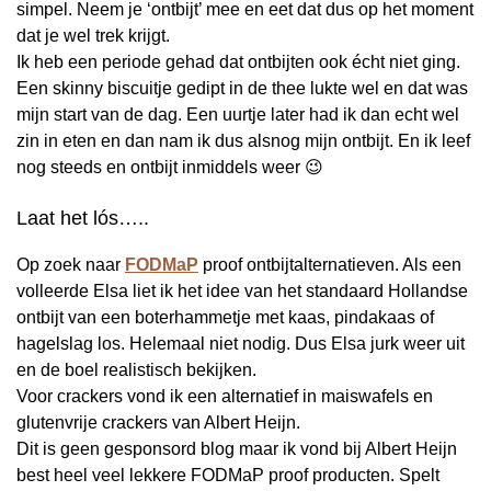
simpel. Neem je ‘ontbijt’ mee en eet dat dus op het moment
dat je wel trek krijgt.
Ik heb een periode gehad dat ontbijten ook écht niet ging.
Een skinny biscuitje gedipt in de thee lukte wel en dat was
mijn start van de dag. Een uurtje later had ik dan echt wel
zin in eten en dan nam ik dus alsnog mijn ontbijt. En ik leef
nog steeds en ontbijt inmiddels weer 😉
Laat het lós…..
Op zoek naar
FODMaP
proof ontbijtalternatieven. Als een
volleerde Elsa liet ik het idee van het standaard Hollandse
ontbijt van een boterhammetje met kaas, pindakaas of
hagelslag los. Helemaal niet nodig. Dus Elsa jurk weer uit
en de boel realistisch bekijken.
Voor crackers vond ik een alternatief in maiswafels en
glutenvrije crackers van Albert Heijn.
Dit is geen gesponsord blog maar ik vond bij Albert Heijn
best heel veel lekkere FODMaP proof producten. Spelt