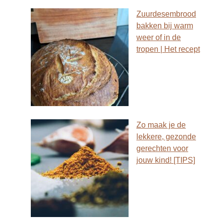
Zuurdesembrood
bakken bij warm
weer of in de
tropen | Het recept
Zo maak je de
lekkere, gezonde
gerechten voor
jouw kind! [TIPS]