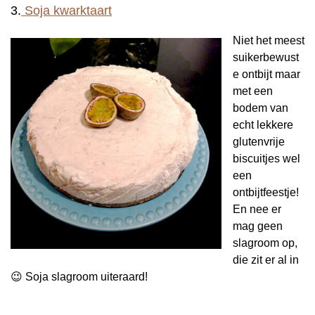
3.
Soja kwarktaart
Niet het meest
suikerbewust
e ontbijt maar
met een
bodem van
echt lekkere
glutenvrije
biscuitjes wel
een
ontbijtfeestje!
En nee er
mag geen
slagroom op,
die zit er al in
😉 Soja slagroom uiteraard!