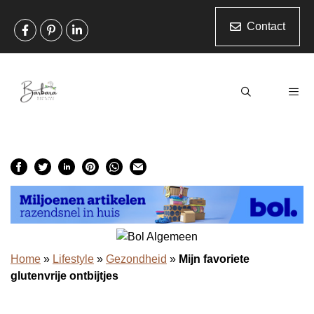
Ga
naar
Contact
de
inhoud
Men
Home
»
Lifestyle
»
Gezondheid
»
Mijn favoriete
glutenvrije ontbijtjes