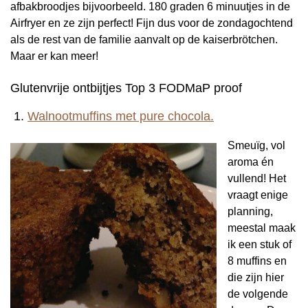
afbakbroodjes bijvoorbeeld. 180 graden 6 minuutjes in de
Airfryer en ze zijn perfect! Fijn dus voor de zondagochtend
als de rest van de familie aanvalt op de kaiserbrötchen.
Maar er kan meer!
Glutenvrije ontbijtjes Top 3 FODMaP proof
1.
Walnootmuffins met pure chocola.
Smeuïg, vol
aroma én
vullend! Het
vraagt enige
planning,
meestal maak
ik een stuk of
8 muffins en
die zijn hier
de volgende