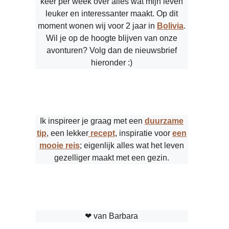
keer per week over alles wat mijn leven
leuker en interessanter maakt. Op dit
moment wonen wij voor 2 jaar in
Bolivia
.
Wil je op de hoogte blijven van onze
avonturen? Volg dan de nieuwsbrief
hieronder :)
Ik inspireer je graag met een
duurzame
tip
, een lekker
recept
, inspiratie voor
een
mooie reis
; eigenlijk alles wat het leven
gezelliger maakt met een gezin.
❤︎ van Barbara