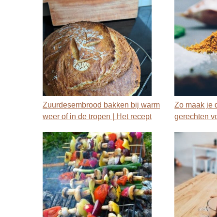
Zuurdesembrood bakken bij warm
Zo maak je 
weer of in de tropen | Het recept
gerechten vo