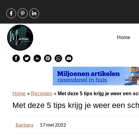
Ga
naar
de
inhoud
Home
Home
»
Recepten
»
Met deze 5 tips krijg je weer een 
Met deze 5 tips krijg je weer een s
Barbara
17 mei 2022