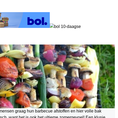
mensen graag hun barbecue afstoffen en hier volle bak
isch, want het is ook het ultieme zomergevoel! Een klusje