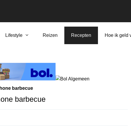
Lifestyle
Reizen
Recepten
Hoe ik geld 
schone barbecue
chone barbecue