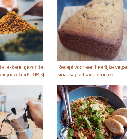
de lekkere, gezonde
Recept voor een heerlijke vegan
or jouw kind! [TIPS]
sinaasappelbananencake