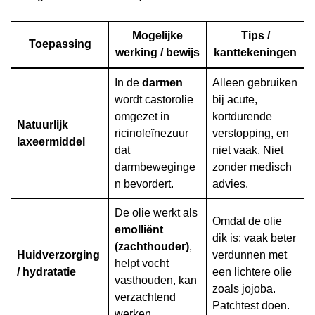
Mogelijke
Tips /
Toepassing
werking / bewijs
kanttekeningen
In de
darmen
Alleen gebruiken
wordt castorolie
bij acute,
omgezet in
kortdurende
Natuurlijk
ricinoleïnezuur
verstopping, en
laxeermiddel
dat
niet vaak. Niet
darmbeweginge
zonder medisch
n bevordert.
advies.
De olie werkt als
Omdat de olie
emolliënt
dik is: vaak beter
(zachthouder)
,
Huidverzorging
verdunnen met
helpt vocht
/ hydratatie
een lichtere olie
vasthouden, kan
zoals jojoba.
verzachtend
Patchtest doen.
werken.