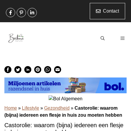
Ga
naar
Contact
de
inhoud
Men
Home
»
Lifestyle
»
Gezondheid
»
Castorolie: waarom
(bijna) iedereen een flesje in huis zou moeten hebben
Castorolie: waarom (bijna) iedereen een flesje