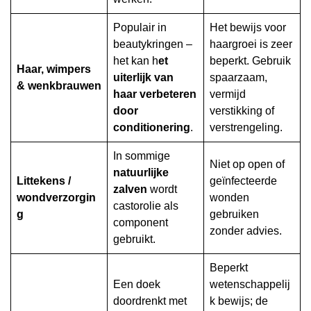
Populair in
Het bewijs voor
beautykringen –
haargroei is zeer
het kan h
et
beperkt. Gebruik
Haar, wimpers
uiterlijk van
spaarzaam,
& wenkbrauwen
haar verbeteren
vermijd
door
verstikking of
conditionering
.
verstrengeling.
In sommige
Niet op open of
natuurlijke
Littekens /
geïnfecteerde
zalven
wordt
wondverzorgin
wonden
castorolie als
g
gebruiken
component
zonder advies.
gebruikt.
Beperkt
Een doek
wetenschappelij
doordrenkt met
k bewijs; de