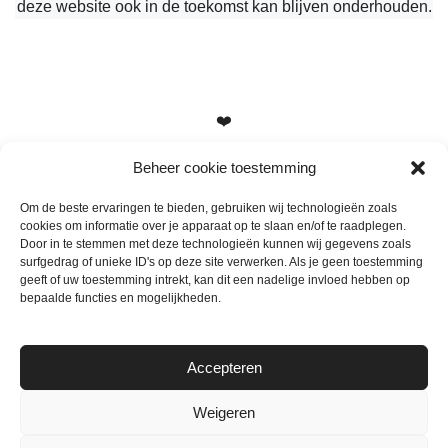
deze website ook in de toekomst kan blijven onderhouden.
❤️
Beheer cookie toestemming
Om de beste ervaringen te bieden, gebruiken wij technologieën zoals
cookies om informatie over je apparaat op te slaan en/of te raadplegen.
Heb je vragen, suggesties of tips? Stuur me een berichtje
Door in te stemmen met deze technologieën kunnen wij gegevens zoals
info@mamameteenblog.nl
surfgedrag of unieke ID's op deze site verwerken. Als je geen toestemming
geeft of uw toestemming intrekt, kan dit een nadelige invloed hebben op
bepaalde functies en mogelijkheden.
Accepteren
Weigeren