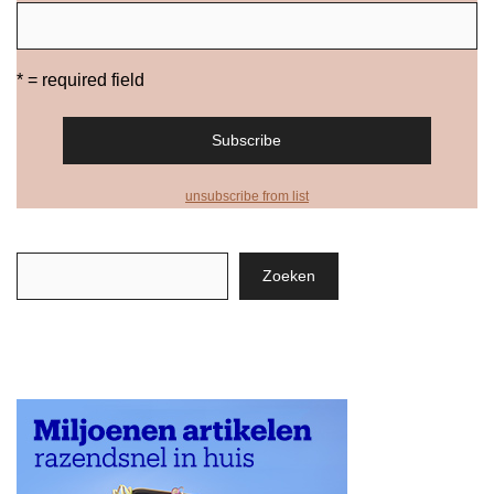
* = required field
unsubscribe from list
Zoeken
Zoeken