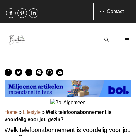
Ga
naar
Contact
de
inhoud
Men
Home
»
Lifestyle
»
Welk telefoonabonnement is
voordelig voor jou gezin?
Welk telefoonabonnement is voordelig voor jou