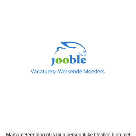
Mamameteenblog.nl is mijn persoonlijke lifestyle blog met