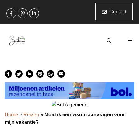
Ga
naar
Contact
de
inhoud
Men
Home
»
Reizen
»
Moet ik een visum aanvragen voor
mijn vakantie?