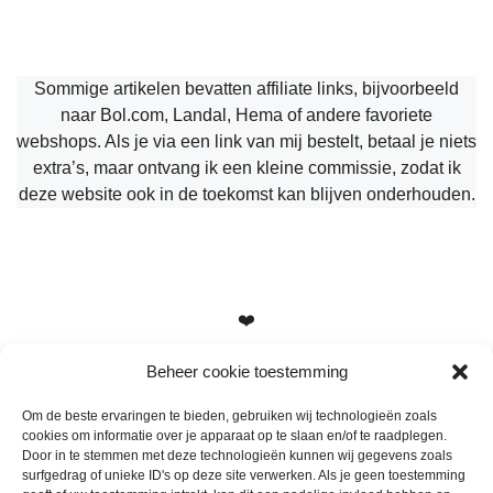
Sommige artikelen bevatten affiliate links, bijvoorbeeld
naar Bol.com, Landal, Hema of andere favoriete
webshops. Als je via een link van mij bestelt, betaal je niets
extra’s, maar ontvang ik een kleine commissie, zodat ik
deze website ook in de toekomst kan blijven onderhouden.
❤️
Beheer cookie toestemming
Om de beste ervaringen te bieden, gebruiken wij technologieën zoals
cookies om informatie over je apparaat op te slaan en/of te raadplegen.
Heb je vragen, suggesties of tips? Stuur me een berichtje
Door in te stemmen met deze technologieën kunnen wij gegevens zoals
info@mamameteenblog.nl
surfgedrag of unieke ID's op deze site verwerken. Als je geen toestemming