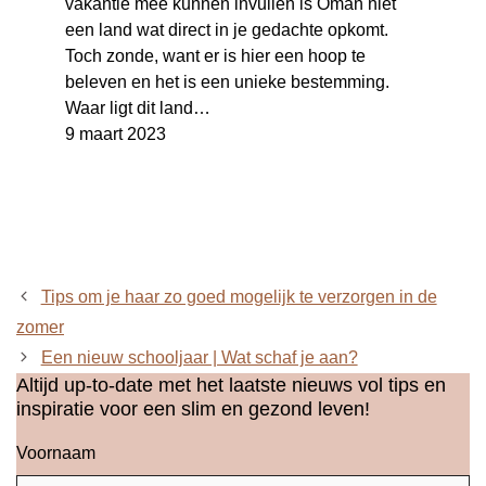
vakantie mee kunnen invullen is Oman niet
een land wat direct in je gedachte opkomt.
Toch zonde, want er is hier een hoop te
beleven en het is een unieke bestemming.
Waar ligt dit land…
9 maart 2023
Tips om je haar zo goed mogelijk te verzorgen in de
zomer
Een nieuw schooljaar | Wat schaf je aan?
Altijd up-to-date met het laatste nieuws vol tips en
inspiratie voor een slim en gezond leven!
Voornaam