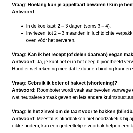
Vraag: Hoelang kun je appeltaart bewaren / kun je he
Antwoord:
In de koelkast: 2 – 3 dagen (soms 3 – 4).
Invriezen: tot 2 – 3 maanden in luchtdichte verpak
oven vóór het serveren.
Vraag: Kan ik het recept (of delen daarvan) vegan ma
Antwoord:
Ja, je kunt het ei in het deeg bijvoorbeeld ve
Houd er wel rekening mee dat textuur en binding kunnen ve
Vraag: Gebruik ik boter of bakvet (shortening)?
Antwoord:
Roomboter wordt vaak aanbevolen vanwege de
wat neutralere smaak geven en iets andere kruimstructuur
Vraag: Is het zinvol om de taart voor te bakken (blind
Antwoord:
Meestal is blindbakken niet noodzakelijk bij ap
dikke bodem, kan een gedeeltelijke voorbak helpen een