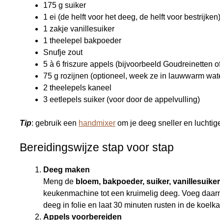
175 g suiker
1 ei (de helft voor het deeg, de helft voor bestrijken
1 zakje vanillesuiker
1 theelepel bakpoeder
Snufje zout
5 à 6 friszure appels (bijvoorbeeld Goudreinetten of
75 g rozijnen (optioneel, week ze in lauwwarm wate
2 theelepels kaneel
3 eetlepels suiker (voor door de appelvulling)
Tip
: gebruik een
handmixer
om je deeg sneller en luchtig
Bereidingswijze stap voor stap
Deeg maken
Meng de
bloem, bakpoeder, suiker, vanillesuike
keukenmachine tot een kruimelig deeg. Voeg daarna
deeg in folie en laat 30 minuten rusten in de koelka
Appels voorbereiden