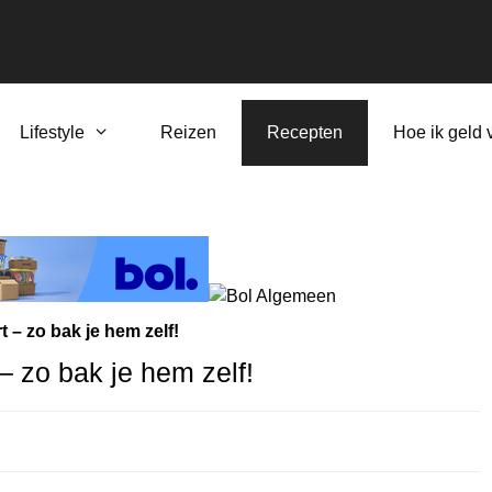
Lifestyle
Reizen
Recepten
Hoe ik geld 
 – zo bak je hem zelf!
– zo bak je hem zelf!