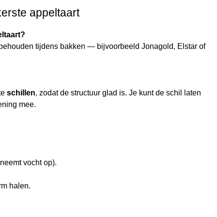
erste appeltaart
ltaart?
 behouden tijdens bakken — bijvoorbeeld Jonagold, Elstar of
te
schillen
, zodat de structuur glad is. Je kunt de schil laten
kening mee.
neemt vocht op).
rm halen.