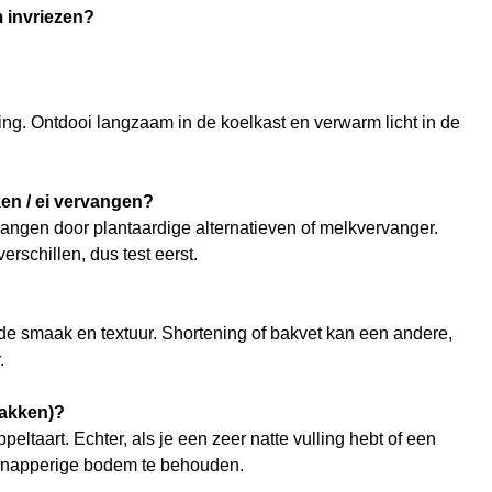
m invriezen?
king. Ontdooi langzaam in de koelkast en verwarm licht in de
ken / ei vervangen?
rvangen door plantaardige alternatieven of melkvervanger.
rschillen, dus test eerst.
 smaak en textuur. Shortening of bakvet kan een andere,
.
bakken)?
peltaart. Echter, als je een zeer natte vulling hebt of een
 knapperige bodem te behouden.