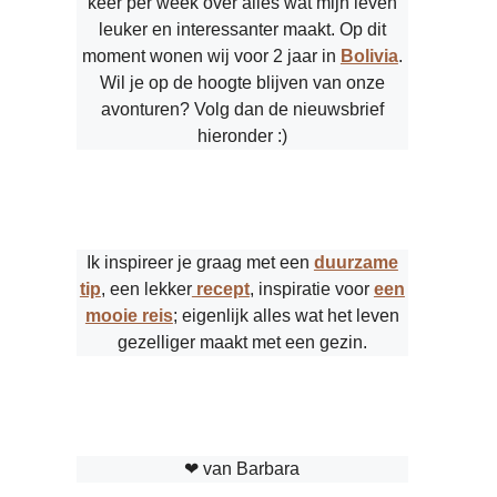
keer per week over alles wat mijn leven
leuker en interessanter maakt. Op dit
moment wonen wij voor 2 jaar in
Bolivia
.
Wil je op de hoogte blijven van onze
avonturen? Volg dan de nieuwsbrief
hieronder :)
Ik inspireer je graag met een
duurzame
tip
, een lekker
recept
, inspiratie voor
een
mooie reis
; eigenlijk alles wat het leven
gezelliger maakt met een gezin.
❤︎ van Barbara