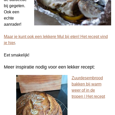
bij gegeten.
Ook een
echte
aanrader!
Maar je kunt ook een lekkere Mul bij eten! Het recept vind
je hier
.
Eet smakelijk!
Meer inspiratie nodig voor een lekker recept:
Zuurdesembrood
bakken bij warm
weer of in de
tropen | Het recept