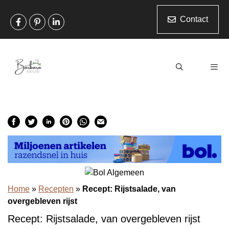
Ga
naar
Contact
de
inhoud
Men
Home
»
Recepten
»
Recept: Rijstsalade, van
overgebleven rijst
Recept: Rijstsalade, van overgebleven rijst