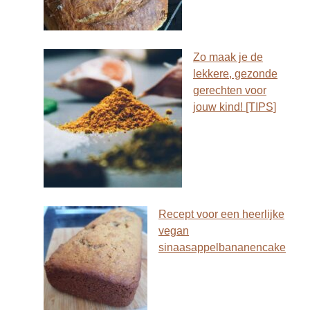
Zo maak je de
lekkere, gezonde
gerechten voor
jouw kind! [TIPS]
Recept voor een heerlijke
vegan
sinaasappelbananencake