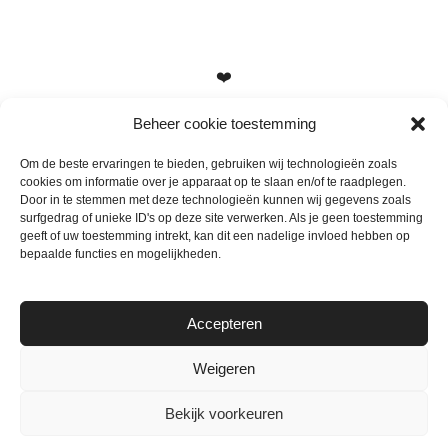
❤️
Beheer cookie toestemming
Om de beste ervaringen te bieden, gebruiken wij technologieën zoals
cookies om informatie over je apparaat op te slaan en/of te raadplegen.
Heb je vragen, suggesties of tips? Stuur me een berichtje
Door in te stemmen met deze technologieën kunnen wij gegevens zoals
info@mamameteenblog.nl
surfgedrag of unieke ID's op deze site verwerken. Als je geen toestemming
geeft of uw toestemming intrekt, kan dit een nadelige invloed hebben op
bepaalde functies en mogelijkheden.
Accepteren
Weigeren
Bekijk voorkeuren