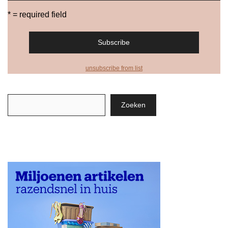
* = required field
unsubscribe from list
Zoeken
Zoeken