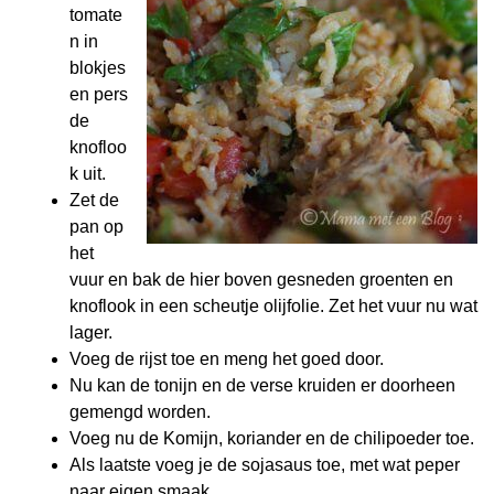
tomate
n in
blokjes
en pers
de
knofloo
k uit.
Zet de
pan op
het
vuur en bak de hier boven gesneden groenten en
knoflook in een scheutje olijfolie. Zet het vuur nu wat
lager.
Voeg de rijst toe en meng het goed door.
Nu kan de tonijn en de verse kruiden er doorheen
gemengd worden.
Voeg nu de Komijn, koriander en de chilipoeder toe.
Als laatste voeg je de sojasaus toe, met wat peper
naar eigen smaak.