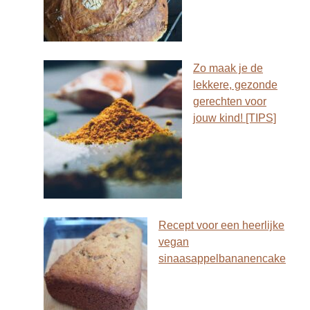
Zo maak je de
lekkere, gezonde
gerechten voor
jouw kind! [TIPS]
Recept voor een heerlijke
vegan
sinaasappelbananencake