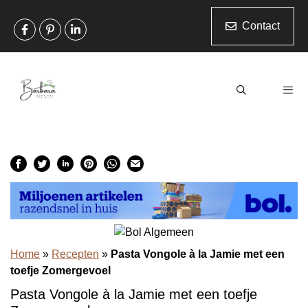
Ga
naar
Contact
de
inhoud
Men
Home
»
Recepten
»
Pasta Vongole à la Jamie met een
toefje Zomergevoel
Pasta Vongole à la Jamie met een toefje