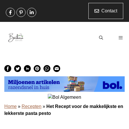
Ga
naar
Contact
de
inhoud
Men
Home
»
Recepten
»
Het Recept voor de makkelijkste en
lekkerste pasta pesto