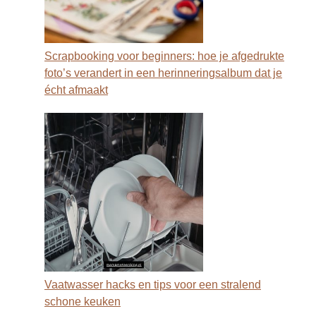
Scrapbooking voor beginners: hoe je afgedrukte
foto’s verandert in een herinneringsalbum dat je
écht afmaakt
Vaatwasser hacks en tips voor een stralend
schone keuken