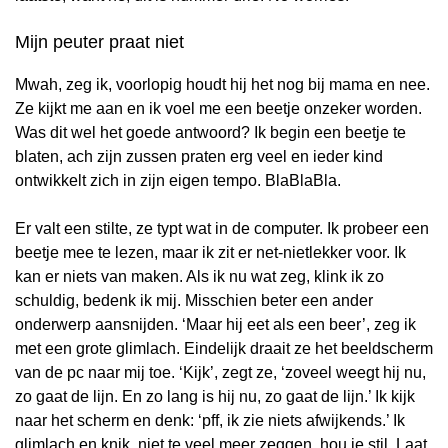
Mijn peuter praat niet
Mwah, zeg ik, voorlopig houdt hij het nog bij mama en nee.
Ze kijkt me aan en ik voel me een beetje onzeker worden.
Was dit wel het goede antwoord? Ik begin een beetje te
blaten, ach zijn zussen praten erg veel en ieder kind
ontwikkelt zich in zijn eigen tempo. BlaBlaBla.
Er valt een stilte, ze typt wat in de computer. Ik probeer een
beetje mee te lezen, maar ik zit er net-nietlekker voor. Ik
kan er niets van maken. Als ik nu wat zeg, klink ik zo
schuldig, bedenk ik mij. Misschien beter een ander
onderwerp aansnijden. ‘Maar hij eet als een beer’, zeg ik
met een grote glimlach. Eindelijk draait ze het beeldscherm
van de pc naar mij toe. ‘Kijk’, zegt ze, ‘zoveel weegt hij nu,
zo gaat de lijn. En zo lang is hij nu, zo gaat de lijn.’ Ik kijk
naar het scherm en denk: ‘pff, ik zie niets afwijkends.’ Ik
glimlach en knik, niet te veel meer zeggen, hou je stil. Laat