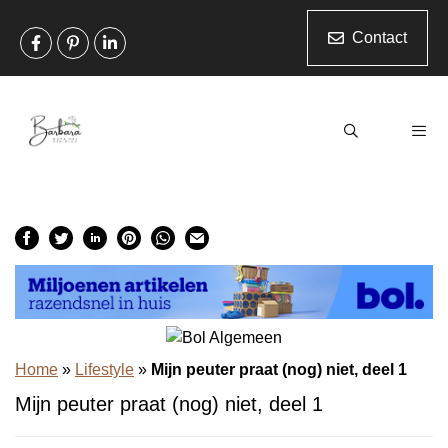
Ga
naar
Contact
de
inhoud
Men
Home
»
Lifestyle
»
Mijn peuter praat (nog) niet, deel 1
Mijn peuter praat (nog) niet, deel 1