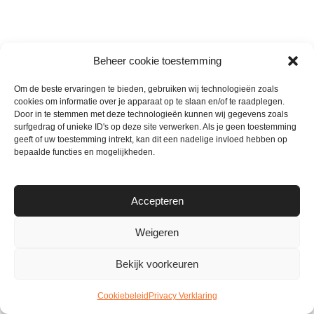
Beheer cookie toestemming
Mijn favoriete webshops
Om de beste ervaringen te bieden, gebruiken wij technologieën zoals
cookies om informatie over je apparaat op te slaan en/of te raadplegen.
Door in te stemmen met deze technologieën kunnen wij gegevens zoals
surfgedrag of unieke ID's op deze site verwerken. Als je geen toestemming
geeft of uw toestemming intrekt, kan dit een nadelige invloed hebben op
bepaalde functies en mogelijkheden.
Altijd up-to-date met het laatste nieuws vol tips en
inspiratie voor een slim en gezond leven!
Accepteren
Email Address
*
Weigeren
Voornaam
Bekijk voorkeuren
Cookiebeleid
Privacy Verklaring
Achternaam