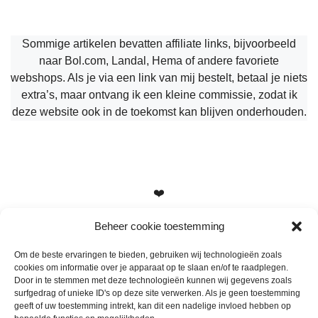
Sommige artikelen bevatten affiliate links, bijvoorbeeld
naar Bol.com, Landal, Hema of andere favoriete
webshops. Als je via een link van mij bestelt, betaal je niets
extra’s, maar ontvang ik een kleine commissie, zodat ik
deze website ook in de toekomst kan blijven onderhouden.
❤️
Beheer cookie toestemming
Om de beste ervaringen te bieden, gebruiken wij technologieën zoals
cookies om informatie over je apparaat op te slaan en/of te raadplegen.
Heb je vragen, suggesties of tips? Stuur me een berichtje
Door in te stemmen met deze technologieën kunnen wij gegevens zoals
info@mamameteenblog.nl
surfgedrag of unieke ID's op deze site verwerken. Als je geen toestemming
geeft of uw toestemming intrekt, kan dit een nadelige invloed hebben op