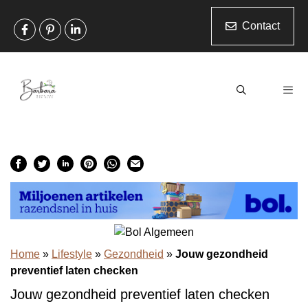
Ga
naar
Contact
de
inhoud
Men
Home
»
Lifestyle
»
Gezondheid
»
Jouw gezondheid
preventief laten checken
Jouw gezondheid preventief laten checken