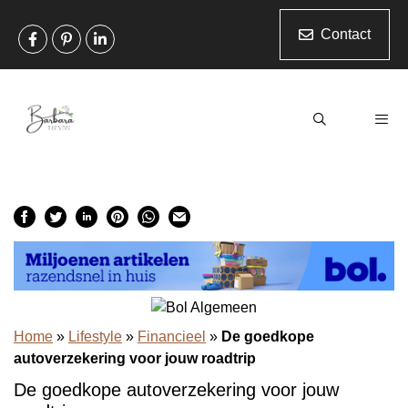
Ga
naar
Contact
de
inhoud
Men
Home
»
Lifestyle
»
Financieel
»
De goedkope
autoverzekering voor jouw roadtrip
De goedkope autoverzekering voor jouw