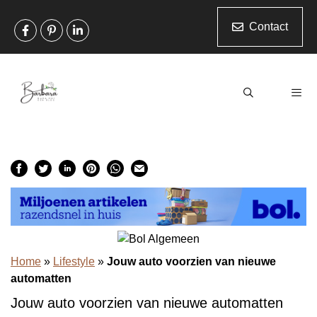
Ga
naar
Contact
de
inhoud
Men
Home
»
Lifestyle
»
Jouw auto voorzien van nieuwe
automatten
Jouw auto voorzien van nieuwe automatten