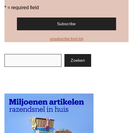
* = required field
unsubscribe from list
Zoeken
Zoeken