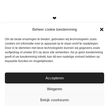
❤️
Beheer cookie toestemming
Om de beste ervaringen te bieden, gebruiken wij technologieën zoals
cookies om informatie over je apparaat op te slaan en/of te raadplegen.
Heb je vragen, suggesties of tips? Stuur me een berichtje
Door in te stemmen met deze technologieën kunnen wij gegevens zoals
info@mamameteenblog.nl
surfgedrag of unieke ID's op deze site verwerken. Als je geen toestemming
geeft of uw toestemming intrekt, kan dit een nadelige invloed hebben op
bepaalde functies en mogelijkheden.
Accepteren
Weigeren
Bekijk voorkeuren