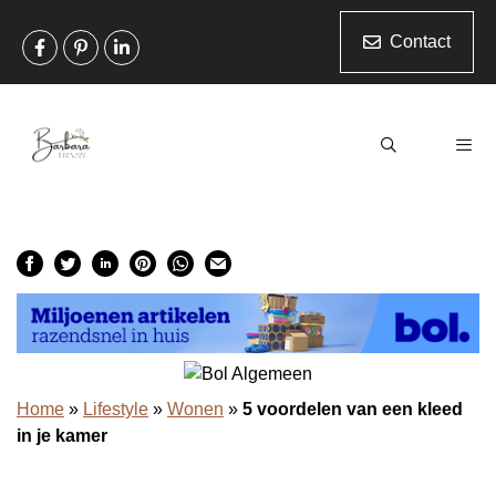
Ga
naar
Contact
de
inhoud
Men
Home
»
Lifestyle
»
Wonen
»
5 voordelen van een kleed
in je kamer