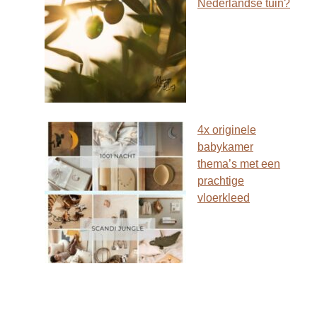
Nederlandse tuin?
4x originele
babykamer
thema’s met een
prachtige
vloerkleed