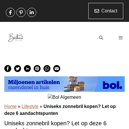
Ga
naar
Contact
de
inhoud
Men
Home
»
Lifestyle
»
Uniseks zonnebril kopen? Let op
deze 6 aandachtspunten
Uniseks zonnebril kopen? Let op deze 6