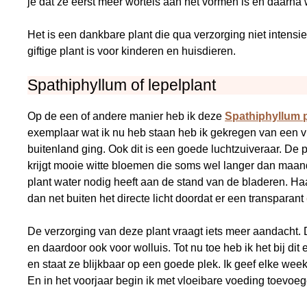
je dat ze eerst meer wortels aan het vormen is en daarna
Het is een dankbare plant die qua verzorging niet intensief
giftige plant is voor kinderen en huisdieren.
Spathiphyllum of lepelplant
Op de een of andere manier heb ik deze
Spathiphyllum p
exemplaar wat ik nu heb staan heb ik gekregen van een vri
buitenland ging. Ook dit is een goede luchtzuiveraar. De p
krijgt mooie witte bloemen die soms wel langer dan maand
plant water nodig heeft aan de stand van de bladeren. Haa
dan net buiten het directe licht doordat er een transparant
De verzorging van deze plant vraagt iets meer aandacht. D
en daardoor ook voor wolluis. Tot nu toe heb ik het bij di
en staat ze blijkbaar op een goede plek. Ik geef elke we
En in het voorjaar begin ik met vloeibare voeding toevoeg