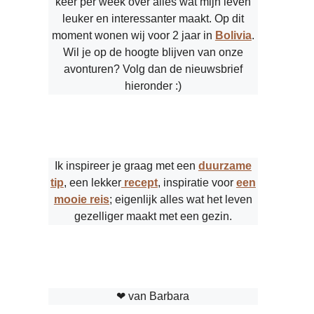
keer per week over alles wat mijn leven
leuker en interessanter maakt. Op dit
moment wonen wij voor 2 jaar in
Bolivia
.
Wil je op de hoogte blijven van onze
avonturen? Volg dan de nieuwsbrief
hieronder :)
Ik inspireer je graag met een
duurzame
tip
, een lekker
recept
, inspiratie voor
een
mooie reis
; eigenlijk alles wat het leven
gezelliger maakt met een gezin.
❤︎ van Barbara