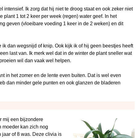
l intensief. Ik zorg dat hij niet te droog staat en ook zeker niet
de plant 1 tot 2 keer per week (regen) water geef. In het
ing geven (vloeibare voeding 1 keer in de 2 weken) en dit
ik dan wegsnijd of knip. Ook kijk ik of hij geen beestjes heeft
en last van. Ik merk wel dat in de winter de plant sneller wat
sproeien wil dan vaak wel helpen.
ant in het zomer en de lente even buiten. Dat is wel even
k heb dan minder gele punten en ook glanzen de bladeren
or mij een bijzondere
jn moeder kan zich nog
jaar of 8 was. Deze clivia is