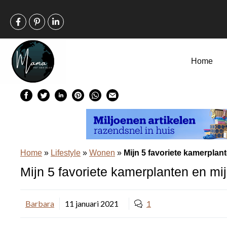
Ga
naar
de
inhoud
Home
Home
»
Lifestyle
»
Wonen
»
Mijn 5 favoriete kamerplan
Mijn 5 favoriete kamerplanten en mij
Barbara
11 januari 2021
1