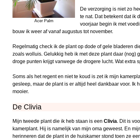
De verzorging is niet zo hee
te nat. Dat betekent dat ik 
Acer Palm
voorjaar begin ik met voed
bouw ik weer af vanaf augustus tot november.
Regelmatig check ik de plant op dode of gele bladeren die 
zoals wolluis. Gelukkig heb ik met deze plant daar (nog) ge
droge punten krijgt vanwege de drogere lucht. Wat extra 
Soms als het regent en niet te koud is zet ik mijn kamerpl
gesleep, maar de plant is er altijd heel dankbaar voor. I
mooier.
De Clivia
Mijn tweede plant die ik heb staan is een
Clivia
. Dit is vo
kamerplant. Hij is namelijk van mijn oma geweest. En mi
herinneren dat de plant in de huiskamer stond toen ze een 