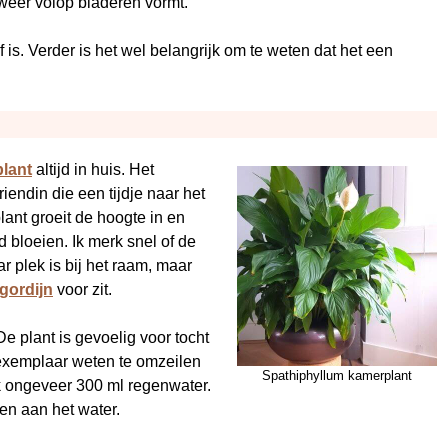
 weer volop bladeren vormt.
 is. Verder is het wel belangrijk om te weten dat het een
lant
altijd in huis. Het
endin die een tijdje naar het
lant groeit de hoogte in en
 bloeien. Ik merk snel of de
r plek is bij het raam, maar
gordijn
voor zit.
e plant is gevoelig voor tocht
t exemplaar weten te omzeilen
Spathiphyllum kamerplant
ek ongeveer 300 ml regenwater.
en aan het water.