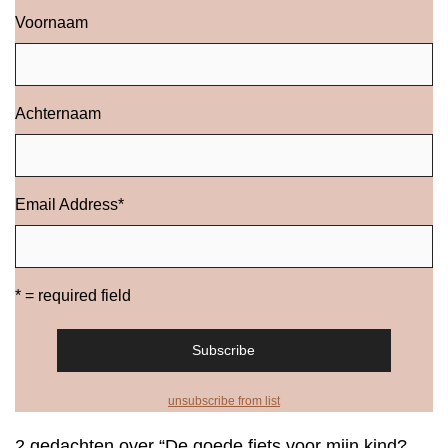
Voornaam
Achternaam
Email Address
*
* = required field
unsubscribe from list
2 gedachten over “De goede fiets voor mijn kind?