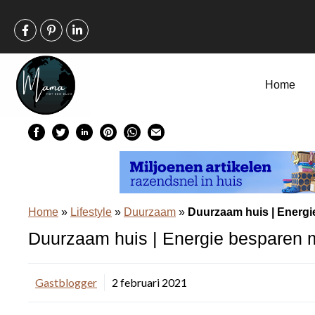
Ga
naar
de
inhoud
Home
Home
»
Lifestyle
»
Duurzaam
»
Duurzaam huis | Energi
Duurzaam huis | Energie besparen 
Gastblogger
2 februari 2021