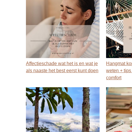
Affectieschade wat het is en wat je
Hangmat kop
als naaste het best eerst kunt doen
weten + tip
comfort