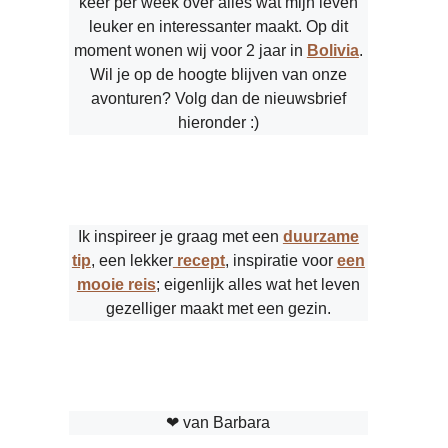
keer per week over alles wat mijn leven
leuker en interessanter maakt. Op dit
moment wonen wij voor 2 jaar in
Bolivia
.
Wil je op de hoogte blijven van onze
avonturen? Volg dan de nieuwsbrief
hieronder :)
Ik inspireer je graag met een
duurzame
tip
, een lekker
recept
, inspiratie voor
een
mooie reis
; eigenlijk alles wat het leven
gezelliger maakt met een gezin.
❤︎ van Barbara