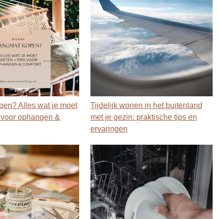
en? Alles wat je moet
Tijdelijk wonen in het buitenland
s voor ophangen &
met je gezin: praktische tips en
ervaringen