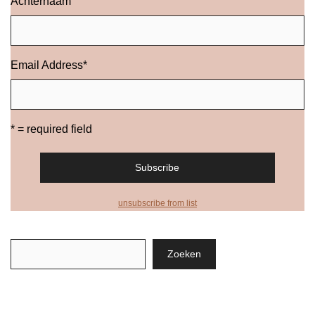
Achternaam
Email Address
*
* = required field
unsubscribe from list
Zoeken
Zoeken