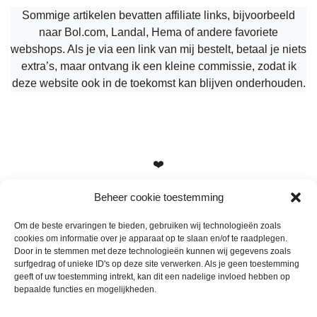
Sommige artikelen bevatten affiliate links, bijvoorbeeld
naar Bol.com, Landal, Hema of andere favoriete
webshops. Als je via een link van mij bestelt, betaal je niets
extra’s, maar ontvang ik een kleine commissie, zodat ik
deze website ook in de toekomst kan blijven onderhouden.
❤️
Beheer cookie toestemming
Om de beste ervaringen te bieden, gebruiken wij technologieën zoals
cookies om informatie over je apparaat op te slaan en/of te raadplegen.
Heb je vragen, suggesties of tips? Stuur me een berichtje
Door in te stemmen met deze technologieën kunnen wij gegevens zoals
info@mamameteenblog.nl
surfgedrag of unieke ID's op deze site verwerken. Als je geen toestemming
geeft of uw toestemming intrekt, kan dit een nadelige invloed hebben op
bepaalde functies en mogelijkheden.