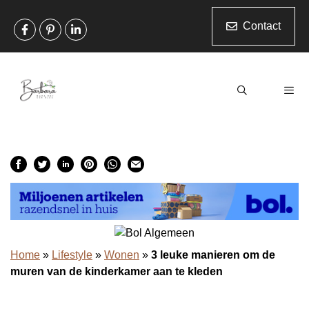
Ga
naar
Contact
de
inhoud
Men
Home
»
Lifestyle
»
Wonen
»
3 leuke manieren om de
muren van de kinderkamer aan te kleden