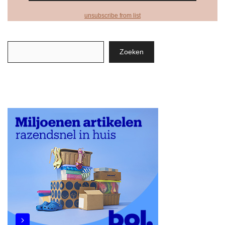
unsubscribe from list
Zoeken
Zoeken