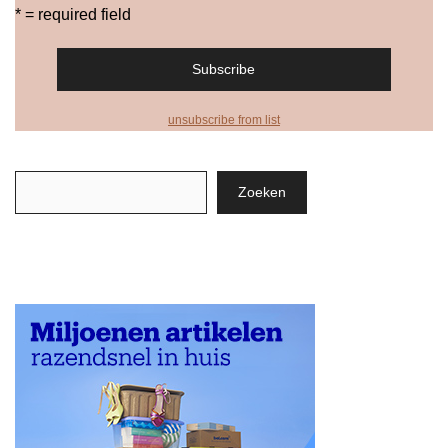
* = required field
unsubscribe from list
Zoeken
Zoeken