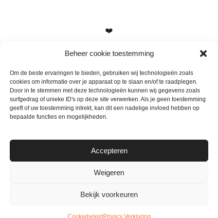
❤️
Beheer cookie toestemming
Om de beste ervaringen te bieden, gebruiken wij technologieën zoals
cookies om informatie over je apparaat op te slaan en/of te raadplegen.
Heb je vragen, suggesties of tips? Stuur me een berichtje
Door in te stemmen met deze technologieën kunnen wij gegevens zoals
info@mamameteenblog.nl
surfgedrag of unieke ID's op deze site verwerken. Als je geen toestemming
geeft of uw toestemming intrekt, kan dit een nadelige invloed hebben op
bepaalde functies en mogelijkheden.
Accepteren
Weigeren
Bekijk voorkeuren
© Mamameteenblog.nl 2026
Cookiebeleid
Privacy Verklaring