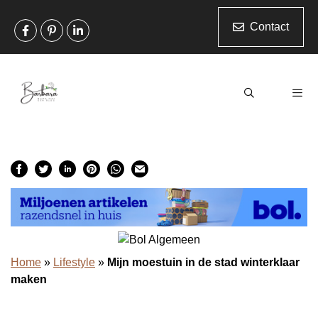
Ga
naar
Contact
de
inhoud
Men
Home
»
Lifestyle
»
Mijn moestuin in de stad winterklaar
maken