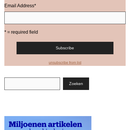
Email Address
*
* = required field
unsubscribe from list
Zoeken
Zoeken