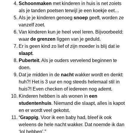
Schoonmaken
met kinderen in huis is net zoiets
als je tanden poetsen terwijl je een koekje eet…
Als je je kinderen genoeg
snoep
geeft, worden ze
vanzelf zoet.
Van kinderen kun je heel veel leren. Bijvoorbeeld:
waar
de grenzen
liggen van je geduld.
Er is geen kind zo lief of zijn moeder is blij dat ie
slaapt
.
Puberteit
. Als je ouders vervelend beginnen te
doen.
Dat je midden in de
nacht
wakker wordt en denkt:
huh?! Het is 3 uur en nog steeds helemaal stil in
huis?! Even checken of iedereen nog ademt.
Kinderen hebben is als wonen in
een
studentenhuis
. Niemand die slaapt, alles is kapot
en er wordt veel gekotst.
“
Grappig
. Voor ik een baby had, bleef ik ook
weleens de hele nacht wakker. Dat noemde ik dan
‘lol hebben’.”