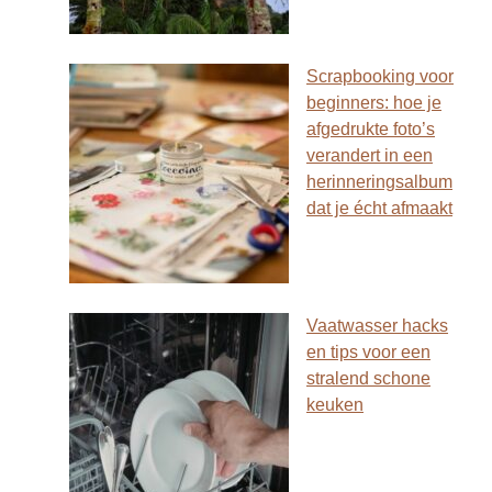
Scrapbooking voor
beginners: hoe je
afgedrukte foto’s
verandert in een
herinneringsalbum
dat je écht afmaakt
Vaatwasser hacks
en tips voor een
stralend schone
keuken