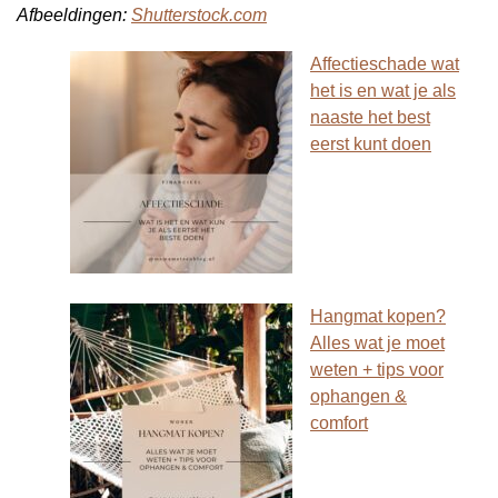
Afbeeldingen:
Shutterstock.com
Affectieschade wat
het is en wat je als
naaste het best
eerst kunt doen
Hangmat kopen?
Alles wat je moet
weten + tips voor
ophangen &
comfort