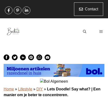
Ga
naar
Contact
de
inhoud
Men
Home
»
Lifestyle
»
DIY
»
Lets Doodle! Say what? | Een
manier om je beter te concentreren.