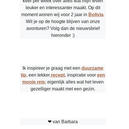
keer per week over alles wat mijn leven
leuker en interessanter maakt. Op dit
moment wonen wij voor 2 jaar in
Bolivia
.
Wil je op de hoogte blijven van onze
avonturen? Volg dan de nieuwsbrief
hieronder :)
Ik inspireer je graag met een
duurzame
tip
, een lekker
recept
, inspiratie voor
een
mooie reis
; eigenlijk alles wat het leven
gezelliger maakt met een gezin.
❤︎ van Barbara