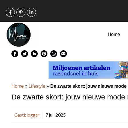
Ga
naar
de
inhoud
Home
Home
»
Lifestyle
»
De zwarte skort: jouw nieuwe mode
De zwarte skort: jouw nieuwe mode
Gastblogger
7 juli 2025