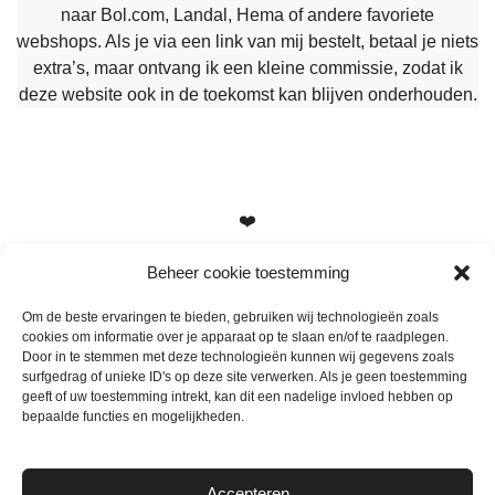
naar Bol.com, Landal, Hema of andere favoriete
webshops. Als je via een link van mij bestelt, betaal je niets
extra’s, maar ontvang ik een kleine commissie, zodat ik
deze website ook in de toekomst kan blijven onderhouden.
❤️
Beheer cookie toestemming
Om de beste ervaringen te bieden, gebruiken wij technologieën zoals
cookies om informatie over je apparaat op te slaan en/of te raadplegen.
Heb je vragen, suggesties of tips? Stuur me een berichtje
Door in te stemmen met deze technologieën kunnen wij gegevens zoals
info@mamameteenblog.nl
surfgedrag of unieke ID's op deze site verwerken. Als je geen toestemming
geeft of uw toestemming intrekt, kan dit een nadelige invloed hebben op
bepaalde functies en mogelijkheden.
Accepteren