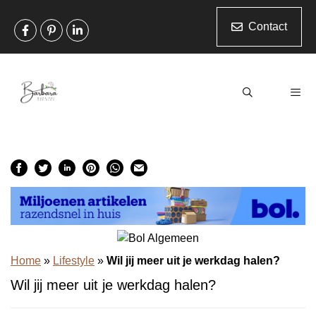
Ga
naar
Contact
de
inhoud
Men
Home
»
Lifestyle
»
Wil jij meer uit je werkdag halen?
Wil jij meer uit je werkdag halen?