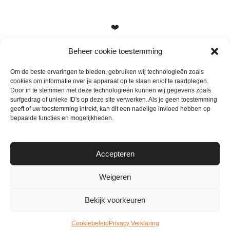
❤️
Beheer cookie toestemming
Om de beste ervaringen te bieden, gebruiken wij technologieën zoals
cookies om informatie over je apparaat op te slaan en/of te raadplegen.
Heb je vragen, suggesties of tips? Stuur me een berichtje
Door in te stemmen met deze technologieën kunnen wij gegevens zoals
info@mamameteenblog.nl
surfgedrag of unieke ID's op deze site verwerken. Als je geen toestemming
geeft of uw toestemming intrekt, kan dit een nadelige invloed hebben op
bepaalde functies en mogelijkheden.
Accepteren
Weigeren
Bekijk voorkeuren
© Mamameteenblog.nl 2026
Cookiebeleid
Privacy Verklaring